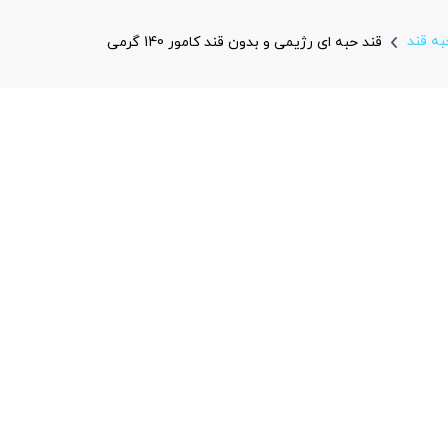
به قند
قند حبه ای رژیمی و بدون قند کامور 140 گرمی