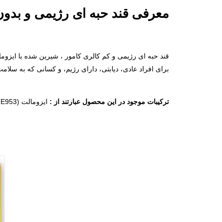
معرفی قند حبه ای رژیمی و بدون 
قند حبه ای رژیمی و کم کالری کامور ، شیرین شده با ایزوم
برای افراد عادی، دیابتی، دارای رژیم، و کسانی که به سلا
ترکیبات موجود در این محصول عبارتند از :
ایزومالت (E953),گلاب, سوربیتول (E420), طعم دهنده مجازخوراکی (هل یا زنجبیل), آب آشامیدنی