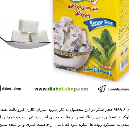
ایزومالت که از چغندر قند گرفته می­ شود، به جای ۹۹.۸% حجم شکر در این محصول به کار می­رود. م
 و انسولین خون را بالا نمی­برد و مناسب برای افراد دیابتی است و همچنین ا
یدن به عملکرد روده­ ها اشاره نمود که ناشی از خاصیت فیبری و در نتیجه ملی