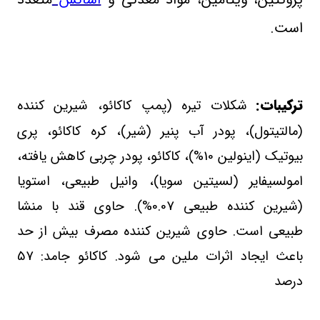
است.
ترکیبات:
شکلات تیره (پمپ کاکائو، شیرین کننده
(مالتیتول)، پودر آب پنیر (شیر)، کره کاکائو، پری
بیوتیک (اینولین 10%)، کاکائو، پودر چربی کاهش یافته،
امولسیفایر (لسیتین سویا)، وانیل طبیعی، استویا
(شیرین کننده طبیعی 0.07%). حاوی قند با منشا
طبیعی است. حاوی شیرین کننده مصرف بیش از حد
باعث ایجاد اثرات ملین می شود. کاکائو جامد: 57
درصد