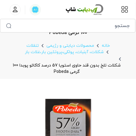
​شکلات تلخ بدون قند حاوی استویا 57 درصد کاکائو پوبدا
100 گرمی Pobeda
خانه
محصولات دیابتی و رژیمی
تنقلات
شکلات، آبنبات، پولکی،پروتئین بار،غلات بار
​شکلات تلخ بدون قند حاوی استویا 57 درصد کاکائو پوبدا 100
گرمی Pobeda