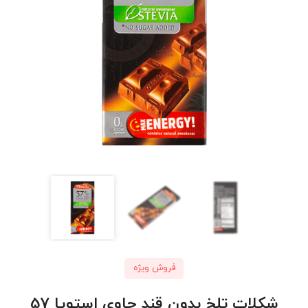
فروش ویژه
​شکلات تلخ بدون قند حاوی استویا 57