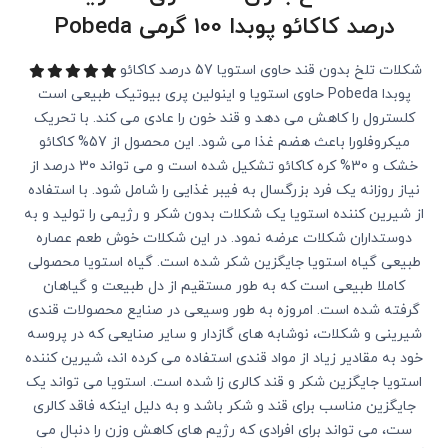
درصد کاکائو پوبدا 100 گرمی Pobeda
شکلات تلخ بدون قند حاوی استویا 57 درصد کاکائو
پوبدا Pobeda حاوی استویا و اینولین پری بیوتیک طبیعی است
کلسترول را کاهش می دهد و قند خون را عادی می کند. با تحریک
میکروفلورا باعث هضم غذا می شود. این محصول از 57% کاکائو
خشک و 30% کره کاکائو تشکیل شده است و می تواند 30 درصد از
نیاز روزانه یک فرد بزرگسال به فیبر غذایی را شامل شود. با استفاده
از شیرین کننده استویا یک شکلات بدون شکر و رژیمی را تولید و به
دوستداران شکلات عرضه نمود. در این شکلات خوش طعم عصاره
طبیعی گیاه استویا جایگزین شکر شده است. گیاه استویا محصولی
کاملا طبیعی است که به طور مستقیم از دل طبیعت و گیاهان
گرفته شده است. امروزه به طور وسیعی در صنایع محصولات قندی
شیرینی و شکلات، نوشابه های گازدار و سایر صنایعی که در پروسه
خود به مقادیر زیاد از مواد قندی استفاده می کرده اند، شیرین کننده
استویا جایگزین شکر و قند کالری زا شده است. استویا می تواند یک
جایگزین مناسب برای قند و شکر باشد و به دلیل اینکه فاقد کالری
ست، می تواند برای افرادی که رژیم های کاهش وزن را دنبال می