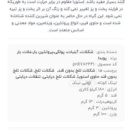
کنند بسیار مفید باشد. استویا مقاوم در برابر حرارت است به طوریکه
در فرایند پخت و پز تغییر نمی کند و رنگ آن بر اثر پخت و پز تیره
نمی شود. این گیاه در حال حاضر به عنوان شیرین کننده شناخته
شده است و حاوی فیبر، انواع پروتئین، ویتامین، مواد معدنی و
اسانس متعدد است.
دسته بندی :
شکلات، آبنبات، پولکی،پروتئین بار،غلات بار
برند :
پوبدا
کد محصول : prd1782441
برچسب ها :
​شکلات تلخ بدون قند,
​شکلات تلخ,
​شکلات تلخ
بدون قند حاوی استویا,
شکلات تلخ دیابتی,
تنقلات دیابتی
لینک کوتاه :
کپی لینک
انرژی : 180 کیلو کالری
قند : 5 گرم
کربوهیدرات : 13 گرم
پروتئین : 3 گرم
وزن : 100 گرم