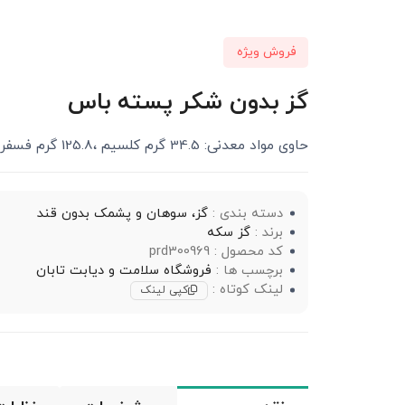
فروش ویژه
گز بدون شکر پسته باس
حاوی مواد معدنی: 34.5 گرم کلسیم ،125.8 گرم فسفر، 1.7 گرم آهن،0.33گرم روی، 13.5 گرم سدیم،283.4 گرم پتاسیم
دسته بندی :
گز، سوهان و پشمک بدون قند
برند :
گز سکه
کد محصول : prd300969
برچسب ها :
فروشگاه سلامت و دیابت تابان
لینک کوتاه :
کپی لینک