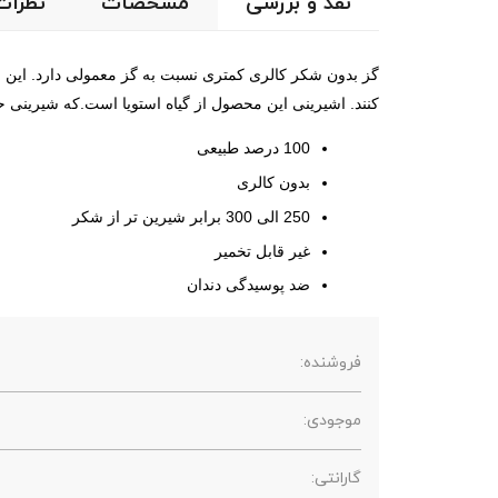
نقد و بررسی
مشخصات
نظرات
گز بدون شکر کالری کمتری نسبت به گز معمولی دارد. این نوع
کنند. اشیرینی این محصول از گیاه استویا است.که شیرینی حدود 10 برابر شیرین تر از شکر دارد. از ویژگی های استویا می توان به موارد زیر 
100 درصد طبیعی
بدون کالری
250 الی 300 برابر شیرین تر از شکر
غیر قابل تخمیر
ضد پوسیدگی دندان
فروشنده:
موجودی:
گارانتی: