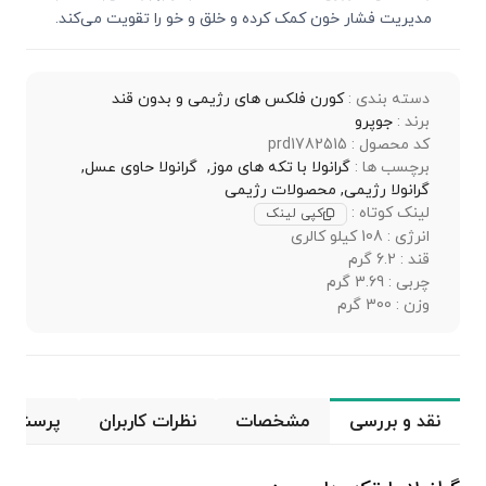
مدیریت فشار خون کمک کرده و خلق و خو را تقویت می‌کند.
دسته بندی :
کورن فلکس های رژیمی و بدون قند
برند :
جوپرو
کد محصول : prd1782515
برچسب ها :
گرانولا با تکه های موز,
گرانولا حاوی عسل,
گرانولا رژیمی,
محصولات رژیمی
لینک کوتاه :
کپی لینک
انرژی : 108 کیلو کالری
قند : 6.2 گرم
چربی : 3.69 گرم
وزن : 300 گرم
نقد و بررسی
مشخصات
نظرات کاربران
پرسش و 