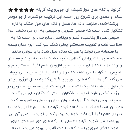
گرانولا با تکه های موز شیشه ای جوپرو یک گزینه
سالم و مغذی برای شروع روز است. این ترکیب خوشمزه، از جو دوسر
برشته‌شده، مغزها، دانه‌ ها، عسل و تکه‌ های موز خشک یا تازه
تشکیل شده است که طعمی شیرین و طبیعی به آن می‌ بخشد. موز
منبعی غنی از پتاسیم، فیبر و ویتامین‌ های ضروری است که به
سلامت قلب و تقویت سیستم ایمنی کمک می ‌کند. این میان‌ وعده
یا صبحانه می‌ تواند به‌صورت ساده میل شود یا با موادی مانند
ماست، شیر یا شیرهای گیاهی ترکیب شود تا تجربه‌ ای دلچسب‌ تر
را ارائه دهد. تکه‌ های موز، علاوه بر افزودن طعم لذیذ، ساختار نرم و
لطیفی به گرانولا می‌ دهند که در هر قاشق از آن حس خوبی ایجاد
می ‌کند. گرانولا با تکه ‌های موز برای افرادی که به دنبال انرژی پایدار
در طول روز هستند، یک انتخاب عالی است. این محصول به‌ خوبی در
رژیم غذایی افراد فعال، ورزشکاران و حتی کودکان جای می‌ گیرد.
همچنین، می ‌توانید آن را به ‌عنوان میان‌ وعده‌ای سالم و سبک در
طول روز استفاده کنید. با اضافه کردن گرانولا به رژیم غذایی خود، نه
تنها از طعم لذیذ آن لذت خواهید برد، بلکه از فواید سلامتی آن نیز
بهره‌مند می‌ شوید. گرانولا عسلی با تیکه های موز انجمادی دارای
مواد مغذی ضروری است که سلامت قلب را بهبود می‌بخشد، به