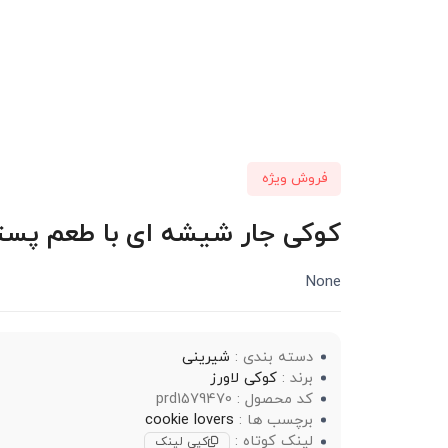
فروش ویژه
کوکی جار شیشه ای با طعم پسته کوکی 
None
دسته بندی :
شیرینی
برند :
کوکی لاورز
کد محصول : prd1579470
برچسب ها :
cookie lovers
لینک کوتاه :
کپی لینک