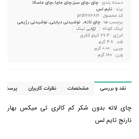
دسته بندی :
چای ،چای سبز،چای ماچا ،چای ماسالا
برند :
تایم لس
کد محصول : prd1782816
برچسب ها :
چای لاته,
نوشیدنی دیابتی,
نوشیدنی رژیمی
لینک کوتاه :
کپی لینک
انرژی : 77.4 کیلو کالری
قند : 4.8 گرم
چربی : 0.00 گرم
وزن : 180 گرم
نقد و بررسی
مشخصات
نظرات کاربران
پرسش و 
چای لاته بدون شکر کم کالری تی‌ میکس بهار
نارنج تایم ‌لس