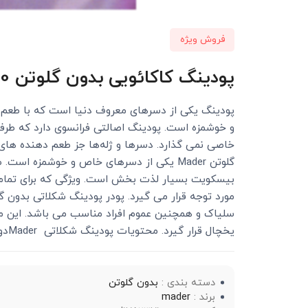
فروش ویژه
پودینگ کاکائویی بدون گلوتن 170 گرمی مادر Mader
پودینگ یکی از دسرهای معروف دنیا است که با طعم‌ 
و خوشمزه است. پودینگ اصالتی فرانسوی دارد که طرفد
خاصی نمی گذارد. دسرها و ژله‌ها جز طعم دهنده‌ های ق
گلوتن Mader یکی از دسرهای خاص و خوشمزه 
بیسکویت بسیار لذت‌ بخش است. ویژگی که برای تمام د
سلیاک و همچنین عموم افراد مناسب می باشد. این مح
یخچال قرار گیرد. محتویات پودینگ شکلاتی Maderدو بسته 85 گرمی است.
دسته بندی :
بدون گلوتن
برند :
mader