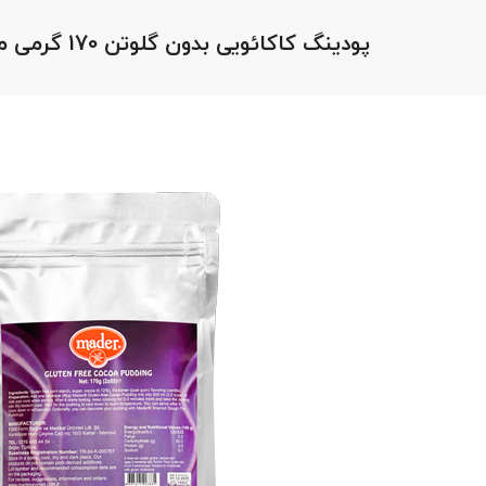
پودینگ کاکائویی بدون گلوتن 170 گرمی مادر Mader