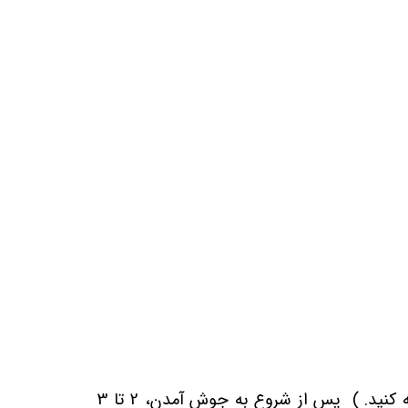
یک بسته (85 گرم) مخلوط پودینگ کاکائو Mader بدون گلوتن را به 500 میلی لیتر (2.5 فنجان) شیر اضافه کنید. ) پس از شروع به جوش آمدن، 2 تا 3