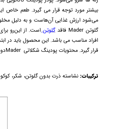
ژله‌ ها سرو می‌شود. پودر پودینگ کاکائویی ب
بیشتر مورد توجه قرار می‌ گیرد. طعم خاص ای
می‌شود ارزش غذایی آن‌هاست و به‌ دلیل مخلوط
گلوتن
Mader
فاقد
گلوتن
است. از این‌رو بر
افراد مناسب می باشد. این محصول باید در ابت
قرار گیرد. محتویات پودینگ شکلاتی
Mader
دو بست
ترکیبات:
نشاسته ذرت بدون گلوتن، شکر، کوکو (0.12%)، قوام دهنده (صمغ گوار) طعم دهنده (وان