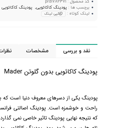
کد محصول : prd1782371
برچسب ها :
پودینگ کاکائویی,
پودینگ کاکائویی ب
لینک کوتاه :
کپی لینک
نقد و بررسی
مشخصات
نظرات
پودینگ کاکائویی بدون گلوتن Mader
پودینگ یکی از دسرهای معروف دنیا است که ب
راحت و خوشمزه است. پودینگ اصالتی فرانسوی
که نتیجه نهایی پودینگ تاثیر خاصی نمی گذارد. 