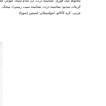
مخلوط کیک فوری: نشاسته ذرت، آرد گندم سیاه، گلوکز، غلیظ
چربی، کره کاکائو، امولسیفایر: لسیتین (سویا).