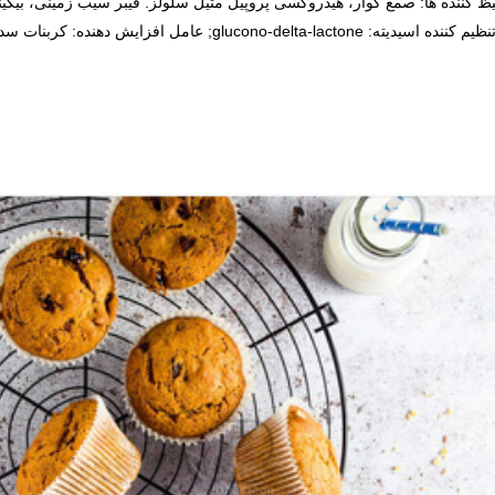
 کننده ها: صمغ گوار، هیدروکسی پروپیل متیل سلولز. فیبر سیب زمینی، بیکین