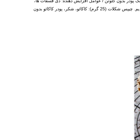
گ پودر بدون گلوتن / عوامل افزایش دهنده: دی فسفات ها،
کربنات سدیم؛ نشاسته ذرت، نشاسته سیب زمینی/، میخک، تنظیم کننده اسیدیته: glucono-delta-lactone; عامل افزایش دهنده: کربنات سدیم. چیپس شکلات (25 گرم): کاکائو، شکر، پودر کاکائو بدون