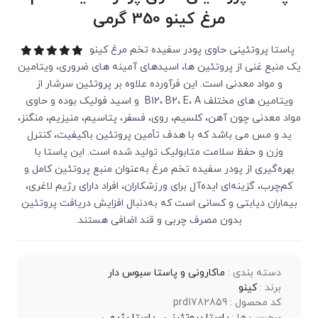
مرغ کینو 350 گرمی
پاستا پروتئینی حاوی پودر سفیده تخم‌ مرغ کینو
یک منبع غنی از پروتئین ها، اسیدهای آمینه های ضروری، ویتامین
و مواد معدنی است. این فرآورده علاوه بر پروتئین سرشار از
ویتامین های مختلف B12، B2، E، A و اسید فولیک بوده و حاوی
مواد معدنی چون آهن، کلسیم، روی، فسفر، پتاسیم، منیزیم، منگنز،
ید و مس می باشد که با هدف تأمین پروتئین باکیفیت، کنترل
وزن و حفظ سلامت متابولیک تولید شده است. این پاستا با
بهره‌گیری از پودر سفیده تخم‌ مرغ به‌عنوان منبع پروتئین کامل و
کم‌چرب، گزینه‌ای ایده‌آل برای ورزشکاران، افراد دارای رژیم لاغری،
بیماران دیابتی و کسانی است که به‌دنبال افزایش دریافت پروتئین
بدون مصرف چربی و قند اضافی هستند.
دسته بندی :
ماکارونی و پاستا سبوس دار
برند :
کینو
کد محصول : prd1782859
برچسب ها :
پاستا پروتئینی,
پاستا رژیمی