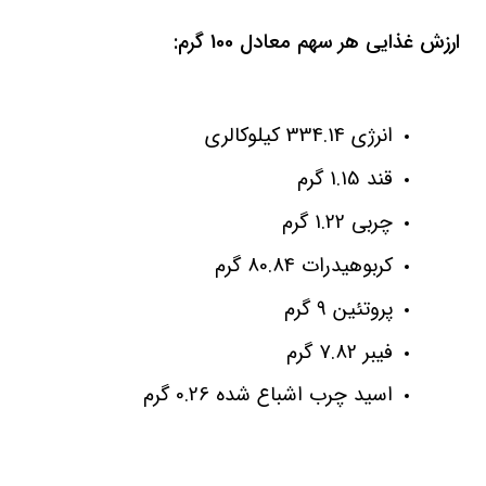
ارزش غذایی هر سهم معادل 100 گرم:
انرژی 334.14 کیلوکالری
قند 1.15 گرم
چربی 1.22 گرم
کربوهیدرات 80.84 گرم
پروتئین 9 گرم
فیبر 7.82 گرم
اسید چرب اشباع شده 0.26 گرم