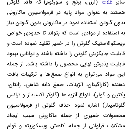
سایر
غلات
(ارزن، برنج و سورگوم)
که فاقد گلوتن
هستند به عنوان مواد پایه در فرمولاسیون ماکارونی
بدون گلوتن استفاده نمود
.
در ماکارونی بدون گلوتن نیاز
به استفاده از موادی است که بتواند تا حدودی خواص
ویسکوالاستیک گلوتن را در خمیر تقلید نموده است
و
قابلیت جایگزینی گلوتن را داشته باشند و توانایی بهبود
قابلیت پذیرش نهایی محصول را داشته باشد
.
از جمله
این مواد می
توان به انواع صمغ
ها و ترکیبات بافت
دهنده (کاراگینان، آلژینات، صمغ دانه شاهی، زانتان،
پکتین و گوار)، انواع آنزیم
ها (گلوکز اکسیداز و ترانس
گلوتامیناز) اشاره نمود
.
حذف گلوتن از فرمولاسیون
محصولات خمیری از جمله ماکارونی سبب ایجاد
مشکلات فراوانی از جمله، کاهش ویسکوزیته و قوام