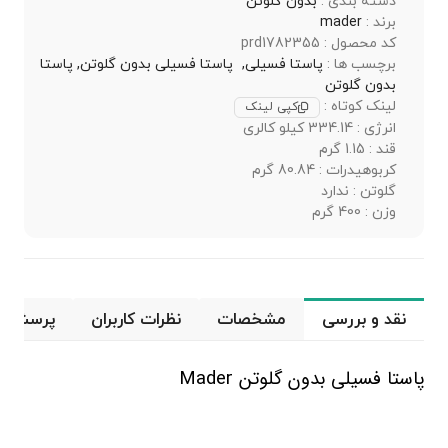
دسته بندی :
بدون گلوتن
برند :
mader
کد محصول : prd1782355
برچسب ها :
پاستا فسیلی,
پاستا فسیلی بدون گلوتن,
پاستا
بدون گلوتن
لینک کوتاه :
کپی لینک
انرژی : 334.14 کیلو کالری
قند : 1.15 گرم
کربوهیدرات : 80.84 گرم
گلوتن : ندارد
وزن : 400 گرم
نقد و بررسی
مشخصات
نظرات کاربران
پرسش و 
پاستا فسیلی بدون گلوتن
Mader