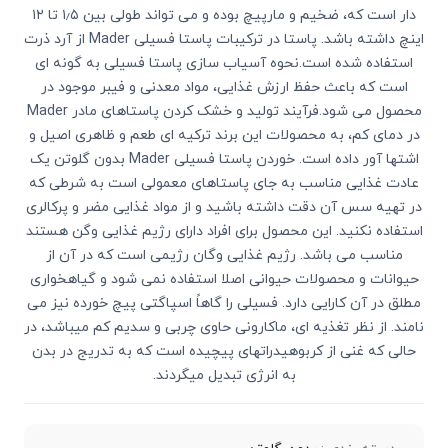
دار است که، ضخیم و مارپیچ بوده و می تواند طولی بین ۱٫۵ تا ۱۲
اینچ داشته باشد. پاستا در ترکیبات پاستا فسیلی Mader از آرد ذرت
استفاده شده است.نحوه آسیاب سازی پاستا فسیلی به گونه ای
است که باعث حفظ ارزش غذایی، مواد معدنی و فیبر موجود در
محصول می شود.فرآیند تولید و خشک کردن پاستاهای مادر Mader
در دمای کم، به محصولات این برند ترکیه ای طعم و ظاهری اصیل و
اشتها آور داده است. خوردن پاستا فسیلی Mader بدون گلوتن یک
عادت غذایی مناسب به جای پاستاهای معمولی است به شرطی که
در تهیه سس آن دقت داشته باشید و از مواد غذایی مضر و پرکالری
استفاده نکنید. این محصول برای افراد دارای رژیم غذایی وگن هستند
مناسب می باشد. رژیم غذایی وگان رژیمی است که در آن از
حیوانات و محصولات حیوانی اصلا استفاده نمی شود و گیاهخواری
مطلق در آن کارایی دارد. فسیلی را گاهاً اسپاگتی پیچ خورده نیز می
نامند. از نظر تغذیه ‏ای، ماکارونی حاوی چربی و سدیم کم می‏باشد، در
حالی که غنی از کربوهیدرات‏های پیچیده است که به تدریج در بدن
به انرژی تبدیل می‏گردند.