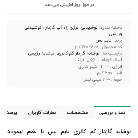
در طول روز افزایش می‌دهد.
دسته بندی :
نوشیدنی انرژی زا ، آب گازدار ، نوشیدنی
ورزشی
برند :
تایم لس
کد محصول : prd1782808
برچسب ها :
نوشابه گازدار کم‌ کالری,
نوشابه رژیمی
لینک کوتاه :
کپی لینک
انرژی : 24.00 کیلو کالری
قند : 6.00 گرم
حجم : 300 میلی لیتر
نقد و بررسی
مشخصات
نظرات کاربران
پرسش و 
نوشابه گازدار کم‌ کالری تایم ‌لس با طعم لیموناد