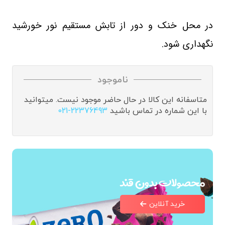
در محل خنک و دور از تابش مستقیم نور خورشید
نگهداری شود.
ناموجود
متاسفانه این کالا در حال حاضر موجود نیست. میتوانید
با این شماره در تماس باشید
021-22376493
محصولات بدون قند
خرید آنلاین