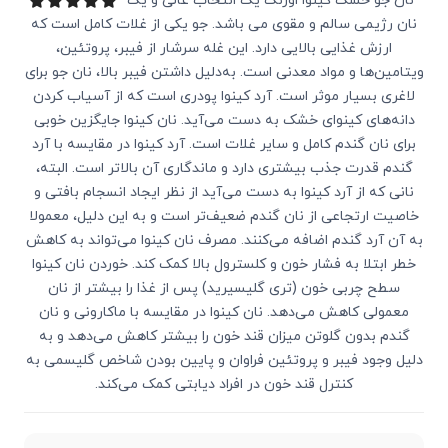
نان جو خشک کینوا اورنگ یک انتخاب عالی و یک
نان رژیمی سالم و مقوی می باشد. جو یکی از غلات کامل است که
ارزش غذایی بالایی دارد. این غله سرشار از فیبر، پروتئین،
ویتامین‌ها و مواد معدنی است. به‌دلیل داشتن فیبر بالا، نان جو برای
لاغری بسیار موثر است. آرد کینوا پودری است که از آسیاب کردن
دانه‌های کینوای خشک به دست می‌آید. نان کینوا جایگزین خوبی
برای نان گندم کامل و سایر غلات است. آرد کینوا در مقایسه با آرد
گندم قدرت جذب بیشتری دارد و ماندگاری آن بالاتر است. البته،
نانی که از آرد کینوا به دست می‌آید از نظر ایجاد انسجام بافتی و
خاصیت ارتجاعی از نان گندم ضعیف‌تر است و به این دلیل، معمولا
به آن آرد گندم اضافه می‌کنند. مصرف نان کینوا می‌تواند به کاهش
خطر ابتلا به فشار خون و کلسترول بالا کمک کند. خوردن نان کینوا
سطح چربی خون (تری گلیسیرید) پس از غذا را بیشتر از نان
معمولی کاهش می‌دهد. نان کینوا در مقایسه با ماکارونی و نان
گندم بدون گلوتن میزان قند خون را بیشتر کاهش می‌دهد و به
دلیل وجود فیبر و پروتئین فراوان و پایین بودن شاخص گلیسمی به
کنترل قند خون در افراد دیابتی کمک می‌کند.