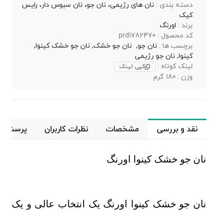
دسته بندی :
نان های رژیمی، نان جو، نان سبوس دار، رایس
کیک
برند :
اورنگ
کد محصول : prd1782470
برچسب ها :
نان جو,
نان جو خشک,
نان جو خشک کینوا,
کینوا,
نان جو رژیمی
لینک کوتاه :
کپی لینک
وزن : 180 گرم
نقد و بررسی
مشخصات
نظرات کاربران
پرسش و 
نان جو خشک کینوا اورنگ
نان جو خشک کینوا اورنگ یک انتخاب عالی و یک