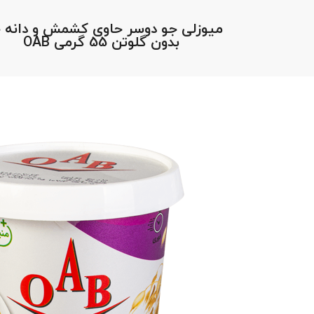
میوزلی جو دوسر حاوی کشمش و دانه چ
بدون گلوتن 55 گرمی OAB