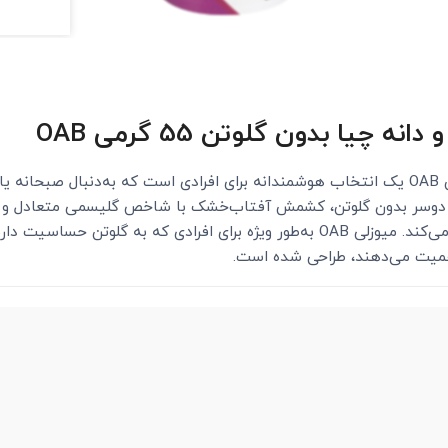
ا بدون گلوتن 55 گرمی OAB
میوزلی جو دوسر حاوی کشمش و دانه چیا بدون گلوتن OAB یک انتخاب هوشمندانه برای افرادی است که به
وسر بدون گلوتن، کشمش آفتاب‌خشک با شاخص گلیسمی متعادل و دانه چ
پایدار، فیبر، پروتئین و ریزمغذی‌های ضروری را فراهم می‌کند. میوزلی OAB به‌طور ویژه ب
همیت می‌دهند، طراحی شده است.