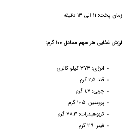
زمان پخت:
11 الی 13 دقیقه
ارزش غذایی هر سهم معادل 100 گرم:
انرژی: 373 کیلو کالری
قند 2.5 گرم
چربی: 1.7 گرم
پروتئین: 10.5 گرم
کربوهیدرات: 78.3 گرم
فیبر: 2.9 گرم