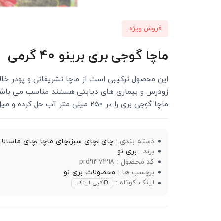
فروش ویژه
ماچا گوجی بری برینو 40 گرمی
این محصول ترکیبی است از ماچا تشریفاتی و پودر خالص
زودرس و بیماری های دیابتی هستند مناسب می باشد.
ماچا گوجی بری را در 250 میلی متر آب حل کرده و میل نمایید.
دسته بندی :
چای ،چای سبز،چای ماچا ،چای ماسالا
برند :
بری نو
کد محصول : prd947298
برچسب ها :
محصولات بری نو
لینک کوتاه :
کپی لینک