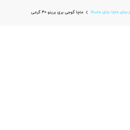
،چای ماچا ،چای ماسالا
ماچا گوجی بری برینو 40 گرمی