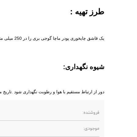
طرز تهیه :
یک قاشق چایخوری پودر ماچا گوجی بری را در 250 میلی متر آب حل کرده و میل نمایید.یک تا دو قاشق چای خوری در روز مصرف شود.
شیوه نگهداری:
دور از ارتباط مستقیم با هوا و رطوبت نگهداری شود .تاریخ ماندگاری ا
فروشنده:
موجودی: