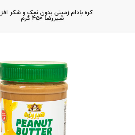
كره بادام زمينی بدون نمک و شکر افزو
شیررضا 450 گرم