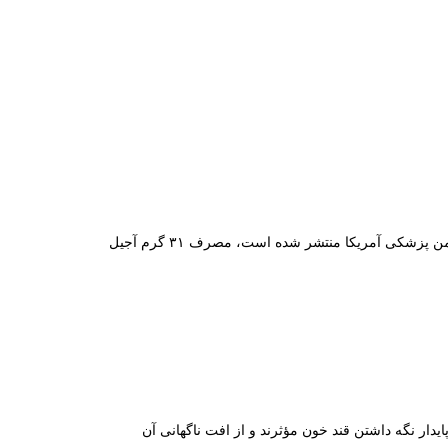
مصرف کره بادام زمینی می‌تواند خطر پیشرفت دیابت را کاهش دهد. براساس مطالعه‌ای که توسط جکوبسون (Jacobson) در مجله‌ی انجمن پزشکی آمریکا منتشر شده است، مصرف ۳۱ گرم آجیل
یدار نگه داشتن قند خون مؤثرند و از افت ناگهانی آن