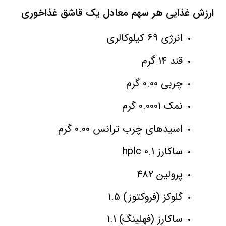
ارزش غذایی هر سهم معادل یک قاشق غذاخوری
انرژی 69 کیلوکالری
قند 14 گرم
چربی 0.00 گرم
نمک 0.0001 گرم
اسیدهای چرب ترانس 0.00 گرم
ساکارز 0.1 hplc
پرولین 482
گلوکز (فروکتوز) 1.5
ساکارز (فهلینگ) 1.1