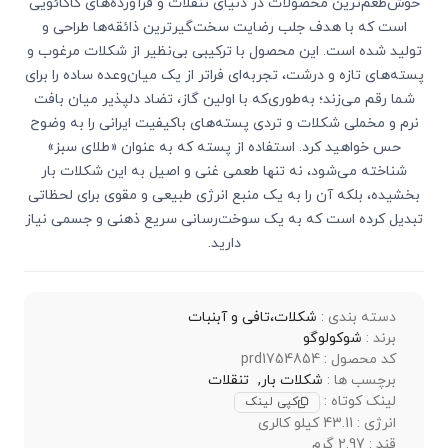
خوش‌طعم‌ترین محصولات در دنیای تنقلات و فرآورده‌های کاکائویی
است که با هدف جلب رضایت سخت‌گیرترین ذائقه‌ها طراحی و
تولید شده است. این محصول با ترکیبی بی‌نظیر از شکلات مرغوب و
پسته‌های تازه و درشت، تجربه‌ای فراتر از یک میان‌وعده ساده را برای
شما رقم می‌زند؛ به‌طوری‌که با اولین گاز، تضاد دلپذیر میان بافت
نرم و مخملی شکلات و تردی پسته‌های باکیفیت ایرانی را به وضوح
حس خواهید کرد. استفاده از پسته که به عنوان «طلای سبز»
شناخته می‌شود، نه تنها طعمی غنی و اصیل به این شکلات بار
بخشیده، بلکه آن را به یک منبع انرژی طبیعی و مقوی برای لحظاتی
تبدیل کرده است که به یک سوخت‌رسانی سریع ذهنی و جسمی نیاز
دارید.
دسته بندی :
شکلات،تافی و آبنبات
برند :
شوکولوگو
کد محصول : prd1754854
برچسب ها :
شکلات بار,
تنقلات
لینک کوتاه :
کپی لینک
انرژی : 43.11 کیلو کالری
قند : 2.97 گرم