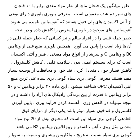
. طور میانگین یک فنجان ماچا از نظر مواد مغذی برابر با ۱۰ فنجان
چای سبز دم شده معمولی است . معرفی بلوبری بلوبری دارای نوعی
از آنتی اکسیدان های پلی فنول هستند که آنتوسیانین نامیده می شوند .
آنتوسیانین های موجود در بلوبری استرس را کاهش داده و در نتیجه
خطر حمله قلبی را در افراد سالم و نیز کسانی که خطر حمله قلبی در
آن ها زیاد است را پایین می آورد . همچنین بلوبری منبع غنی از ویتامین
B6 و ویتامین C و سرشار از انواع مواد معدنی ، فیبر و آنتی اکسیدان
است که برای سیستم ایمنی بدن ، سلامت قلبی ، کاهش کلسترول ،
کاهش فشار خون ، متعادل کردن قند خون و محافظت از پوست بسیار
مفید هستند معرفی گوجی بری سیاه گوجی بری سیاه غنی ترین منبع
آنتی اکسیدان OPC شناخته میشود . این ماده ۲۰ برابر ویتامین C و ۵۰
برابر ویتامین E قدرت از بین برندگی رادیکال های آزاد را داشته و در
نتیجه میتواند در کاهش وزن ، آهسته کردن فرآیند پیری ، پایین آوردن
کلسترول و قندخون بسیار موثر باشد یکی دیگر از مزایای فوق
العادهی گوجی بری سیاه این است که محتوی بیش از 20 نوع مواد
معدنی مثل روی ، آهن ، فسفر و ریبوفلاوین ویتامین B2 می باشد .
گوجی بری سیاه نسبت به هویج ، بتاکاروتن بیشتری و نسبت به سویا و