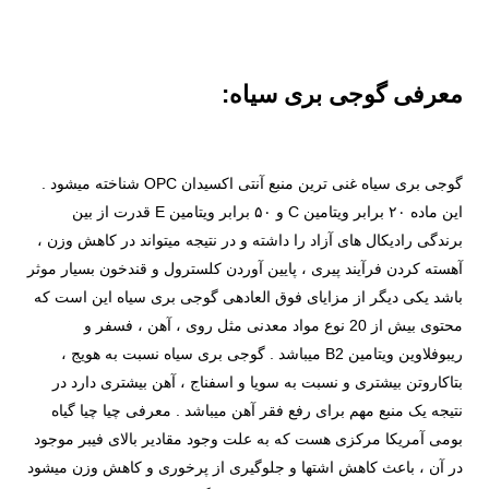
معرفی گوجی بری سیاه:
گوجی بری سیاه غنی ترین منبع آنتی اکسیدان OPC شناخته میشود .
این ماده ۲۰ برابر ویتامین C و ۵۰ برابر ویتامین E قدرت از بین
برندگی رادیکال های آزاد را داشته و در نتیجه میتواند در کاهش وزن ،
آهسته کردن فرآیند پیری ، پایین آوردن کلسترول و قندخون بسیار موثر
باشد یکی دیگر از مزایای فوق العادهی گوجی بری سیاه این است که
محتوی بیش از 20 نوع مواد معدنی مثل روی ، آهن ، فسفر و
ریبوفلاوین ویتامین B2 میباشد . گوجی بری سیاه نسبت به هویج ،
بتاکاروتن بیشتری و نسبت به سویا و اسفناج ، آهن بیشتری دارد در
نتیجه یک منبع مهم برای رفع فقر آهن میباشد . معرفی چیا چیا گیاه
بومی آمریکا مرکزی هست که به علت وجود مقادیر بالای فیبر موجود
در آن ، باعث کاهش اشتها و جلوگیری از پرخوری و کاهش وزن میشود