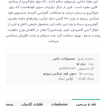
این مواد غذایی چربیهای سالم دارند ، که برای جلوگیری از بیماری
قلبی مفید است ، فیبر از دیگر ترکیبات سوپر فودهاست که برای
جلوگیری و درمان دیابت و مشکلات گوارشی کارساز استسوپر فود
میکس بری‌نو در وزن 100 گرمی حای ترکیب پودرهای ماچا، بلوبری،
گوجی‌بری سیاه و چیا می باشد.این محصول منبعی کامل و غنی از
انواع آنتی اکسیدان، فیبر ،ویتامینC موثر در کاهش وزن ،تقویت
پوست و مو ، بهبود سلامت کبد ،ضد سرطان و باعث افزایش سلامتی
میباشد.
دسته بندی :
محصولات خاص
برند :
بری نو
کد محصول : prd903063
برچسب ها :
سوپر فود میکس بری‌نو
لینک کوتاه :
کپی لینک
نقد و بررسی
مشخصات
نظرات کاربران
پرسش و 