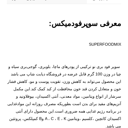
معرفی سوپرفودمیکس:
SUPERFOODMIX
سوپر فود بری نو ترکیبی از پودرهای ماچا، بلوبری، گوجی‌بری سیاه و
چیا در وزن 100 گرم قابل عرضه در فروشگاه دیابت شاپ می باشد
این محصول می‌تواند به کاهش وزن، تقویت پوست و مو، کاهش فشار
خون و متعادل کردن قند خون محافظت از کبد کمک کند.این مکمل
سرشار از انواع ویتامین، مواد معدنی، آنتی اکسیدان، بیوفلاونید و
آنزیم‌های مفید برای بدن است بطوریکه مصرف روزانه این موادغذایی
در برنامه رژیم غذایی همه ضروری است.این محصول دارای آنتی
اکسیدان کاتچین ،کلسیم ،ویتامین A ، C ، E ، K وB کمپلکس، پروتئین
می باشد.