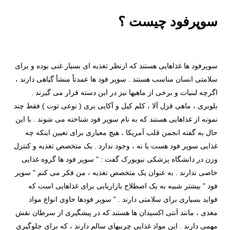
سوپرفود چیست ؟
سوپرفود ها غذاهایی هستند که ازنظر تغذیه ای بسیار غنی بوده و برای
سلامتی انسان مناسب هستند . سوپر فود ها عمدتاً منشأ گیاهی دارند ،
اگرچه لبنیات و برخی از ماهیها نیز در این دسته قرار می گیرند .
بلوبری ، ماهی قزل آلا ، کلم کیل و آکایی بری ( نوعی توت ) فقط چند
نمونه از غذاهایی هستند که به نام سوپر فود شناخته می شوند . با این
حال به گفته انجمن قلب آمریکا ، هیچ معیاری برای تعیین اینکه چه
غذایی سوپر فود هست یا نه ، وجود ندارد . یک متخصص تغذیه و کنترل
وزن در دانشگاه پزشکی نیویورک گفت : " سوپر فود ها گروه غذایی
خاصی ندارند . به عنوان یک متخصص تغذيه ، من فکر می کنم " سوپر
فود " بیشتر شبیه به یک اصطلاح بازاریابی برای غذاهایی است که
فواید بسیاری برای سلامتی دارند . " سوپر فودها حاوی انواع مواد
مغذی ، مانند آنتی اکسیدان ها هستند که در پیشگیری از سرطان نقش
مهمی دارند . این مواد غذایی چربیهای سالم دارند ، که برای جلوگیری