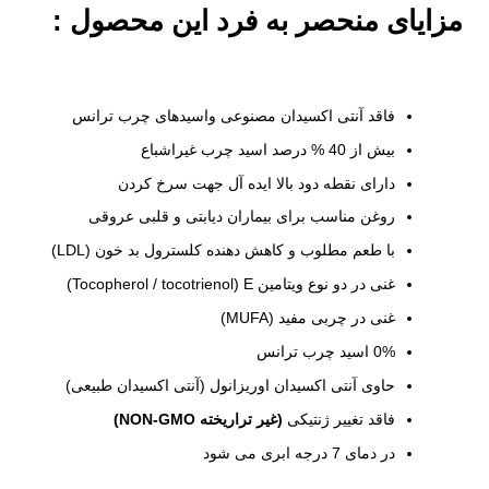
مزایای منحصر به فرد این محصول :
فاقد آنتی اکسیدان مصنوعی واسیدهای چرب ترانس
بیش از 40 % درصد اسید چرب غیراشباع
دارای نقطه دود بالا ایده آل جهت سرخ کردن
روغن مناسب برای بیماران دیابتی و قلبی عروقی
با طعم مطلوب و کاهش دهنده کلسترول بد خون (LDL)
غنی در دو نوع ویتامین Tocopherol / tocotrienol) E)
غنی در چربی مفید (MUFA)
0% اسید چرب ترانس
حاوی آنتی اکسیدان اوريزانول (آنتی اکسیدان طبیعی)
فاقد تغییر ژنتیکی
(غیر تراریخته NON-GMO)
در دمای 7 درجه ابری می شود