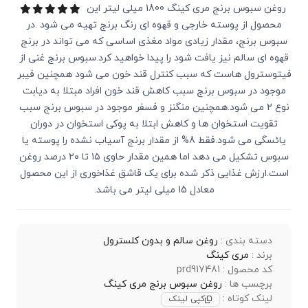
روغن سبوس برنج مری کینگ 1800 میلی لیتر این
محصول از پوسته خارجی و قهوه ای رنگ برنج تهیه می شود .در
سبوس برنج، مقدار زیادی مواد مغذی اساسی که می تواند در برنج
قهوه ای سالم نیز یافت شود را پیدا خواهید کرد.سبوس برنج غنی از
فیتوسترول هاست که سبب کنترل قند خون می شود همچنین فیبر
موجود در سبوس برنج سبب کاهش قند خون افراد مبتلا به دیابت
نوع 2 می شود.همچنین منگنز و فسفر موجود در سبوس برنج سبب
تقویت استخوان ها و کاهش ابتلا به پوکی استخوان در دوران
یائسگی می شود.فقط 8% از مقدار برنج آسیاب نشده را پوسته یا
سبوس تشکیل می دهد اما همین مقدار حاوی ۱۵ تا ۲۰ درصد روغن
است.ارزش غذایی ذکر شده برای یک قاشق غذاخوری از این محصول
معادل 15 میلی لیتر می باشد.
دسته بندی :
روغن سالم و بدون کلسترول
برند :
مری کینگ
کد محصول : prd917481
برچسب ها :
روغن سبوس برنج مری کینگ
لینک کوتاه :
کپی لینک