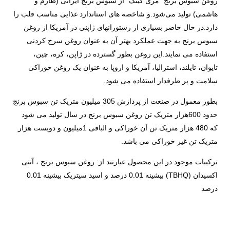
روغن سبوس برنج "مری کینگ" از سبوس برنج ایرانی (طارم و
هاشمی) تولید می‌شود.و شاخصه های استاندارد غذایی مناسب قلب را
دارد.در حال حاضر بسیاری از رستورانهای ژاپنی در آمریکا از روغن
سبوس برنج به جهت عملکرد بهتر آن به عنوان روغن سرخ کردنی
استفاده می نمایند.این روغن بطور گسترده در ژاپن، کره، چین،
تایوان، تایلند، استرالیا، آمریکا و اروپا به عنوان یک روغن خوراکی
سلامت و پر طرفدار استفاده می شود.
بطور معمول در صنعت از پردازش 305 میلیون متریک تن سبوس برنج
حدود 600هزار متریک تن روغن سبوس برنج در سال تولید می شود
که 480 هزار متریک تن آن خوراکی و الباقی 1میلیون و دویست هزار
متریک تن غیر خوراکی می باشد.
ترکیبات موجود در این محصول عبارتند از: روغن سبوس برنج ، آنتی
اکسیدان (TBHQ) بیشینه 0.01 درصد و اسید سیتریک بیشینه 0.01
درصد