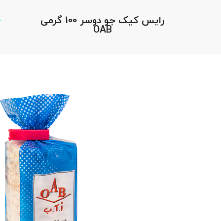
رایس کیک جو دوسر 100 گرمی
خ
OAB