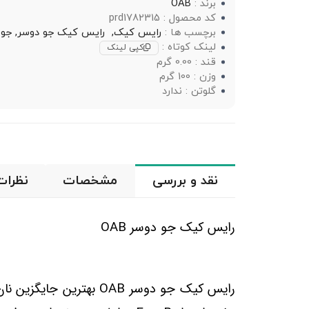
برند :
OAB
کد محصول : prd1782315
برچسب ها :
رایس کیک,
رایس کیک جو دوسر,
جو 
لینک کوتاه :
کپی لینک
قند : 0.00 گرم
وزن : 100 گرم
گلوتن : ندارد
نقد و بررسی
مشخصات
نظرات
رایس کیک جو دوسر
OAB
رایس کیک جو دوسر
OAB
بهترین جایگزین نا