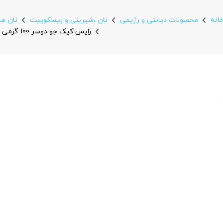
انه
محصولات دیابتی و رژیمی
نان ،شیرینی و بیسکويیت
نان ها
رایس کیک جو دوسر 100 گرمی OAB