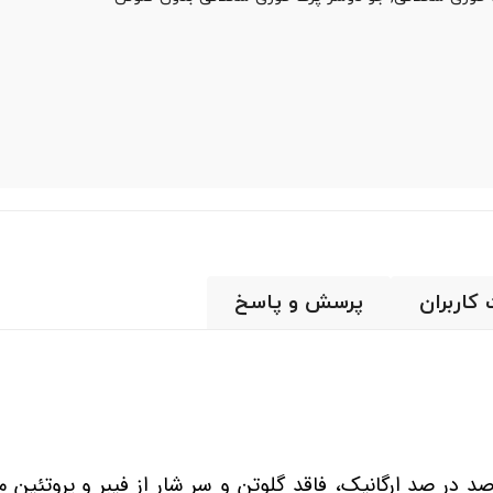
 کاربران
پرسش و پاسخ
در صد ارگانیک، فاقد گلوتن و سر شار از فیبر و پروتئین م