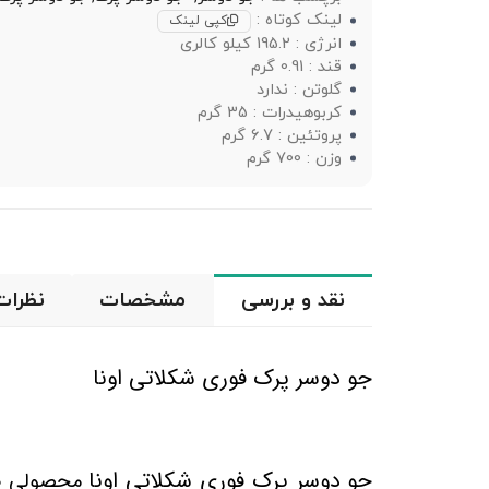
لینک کوتاه :
کپی لینک
انرژی : 195.2 کیلو کالری
قند : 0.91 گرم
گلوتن : ندارد
کربوهیدرات : 35 گرم
پروتئین : 6.7 گرم
وزن : 700 گرم
نقد و بررسی
مشخصات
نظرات
جو دوسر پرک فوری شکلاتی اونا
جو دوسر پرک فوری شکلاتی اونا
محصولی صد 