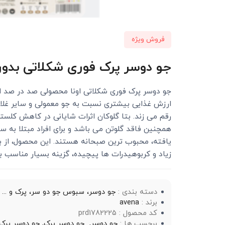
فروش ویژه
جو دوسر پرک فوری شکلاتی بدون گلوتن
جو دوسر پرک فوری شکلاتی اونا محصولی صد در صد ارگ
ارزش غذایی بیشتری نسبت به جو معمولی و سایر غلات
رقم می زند. بتا گلوکان اثرات شایانی در کاهش کلست
همچنین فاقد گلوتن می باشد و برای افراد مبتلا به 
یافته، محبوب ترین صبحانه هستند. این محصول، از ب
زیاد و کربوهیدرات ها پیچیده، گزینه بسیار مناسب ب
دسته بندی :
جو دوسر، سبوس جو دو سر، پرک و ...
برند :
avena
کد محصول : prd1782225
برچسب ها :
جو دوسر,
جو دوسر پرک,
جو دوسر پرک 