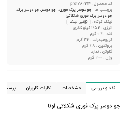
کد محصول : prd1782214
برچسب ها :
جو دوسر پرک فوری,
جو دوسر,
جو دوسر پرک,
جو دوسر پرک فوری شکلاتی
لینک کوتاه :
کپی لینک
انرژی : 195.2 کیلو کالری
قند : 0.91 گرم
کربوهیدرات : 34 گرم
پروتئین : 6.8 گرم
گلوتن : ندارد
وزن : 300 گرم
نقد و بررسی
مشخصات
نظرات کاربران
پرسش و 
جو دوسر پرک فوری شکلاتی اونا