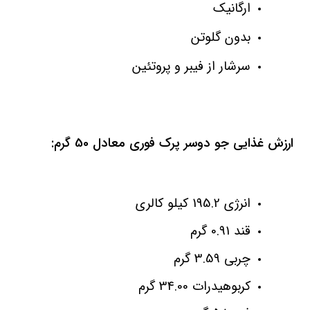
ارگانیک
بدون گلوتن
سرشار از فیبر و پروتئین
ارزش غذایی جو دوسر پرک فوری معادل 50 گرم:
انرژی 195.2 کیلو کالری
قند 0.91 گرم
چربی 3.59 گرم
کربوهیدرات 34.00 گرم