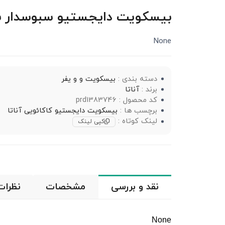
بیسکویت دایجستیو سبوسدار با روکش 
None
دسته بندی :
بیسکویت و و یفر
برند :
آناتا
کد محصول : prd1383746
برچسب ها :
بیسکویت دایجستیو کاکائویی آناتا
لینک کوتاه :
کپی لینک
نقد و بررسی
مشخصات
نظرات
None