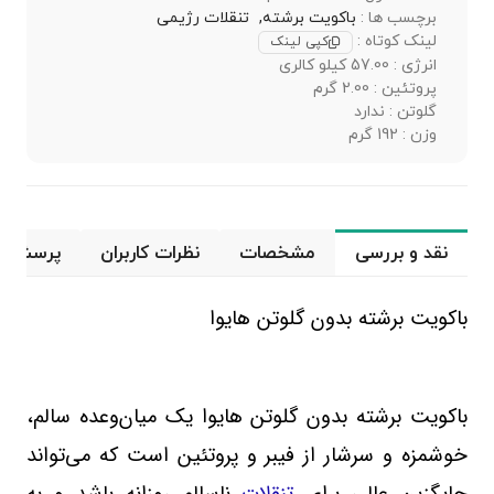
برچسب ها :
باکویت برشته,
تنقلات رژیمی
لینک کوتاه :
کپی لینک
انرژی : 57.00 کیلو کالری
پروتئین : 2.00 گرم
گلوتن : ندارد
وزن : 192 گرم
نقد و بررسی
مشخصات
نظرات کاربران
پرسش و 
باکویت برشته بدون گلوتن هایوا
باکویت برشته بدون گلوتن هایوا یک میان‌وعده سالم،
خوشمزه و سرشار از فیبر و پروتئین است که می‌تواند