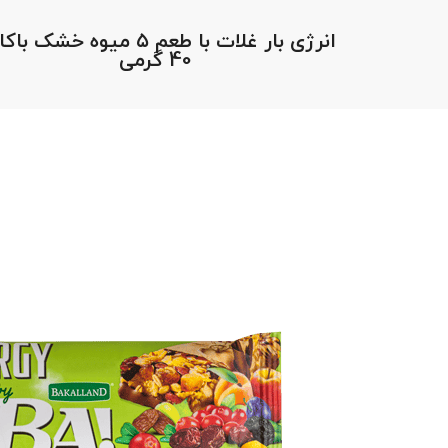
انرژی بار غلات با طعم ۵ میوه خشک ب
40 گرمی