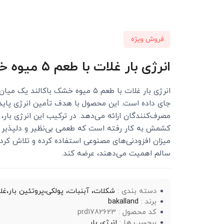
فروش ویژه
انرژی بار غلات با طعم ۵ میوه خشک باکالند 40 گرمی
انرژی بار غلات با طعم ۵ میوه خش
جای داده است. این محصول با هدف تأمین انرژی پایدار 
مصرف‌کنندگان ارائه می‌دهد. در ترکیب این انرژی بار
کشمش به کار رفته است که طعمی بی‌نظیر و دلپذیر را ا
میزان افزودنی‌های مصنوعی استفاده کرده و تلاش کرد
سالم اهمیت می‌دهند، عرضه کند.
دسته بندی :
شکلات، آبنبات، پولکی،پروتئین بار،غلا
برند :
bakalland
کد محصول : prd1782623
برچسب ها :
انرژی بار