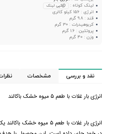
لینک کوتاه :
کپی لینک
انرژی : 156 کیلو کالری
قند : 9.8 گرم
کربوهیدرات : 30 گرم
پروتئین : 1.6 گرم
وزن : 40 گرم
نقد و بررسی
مشخصات
نظرات
انرژی بار غلات با طعم
۵
میوه خشک باکالند
انرژی بار غلات با طعم
۵
میوه خشک باکالند یک 
در خود جای داده است. این محصول با هدف تأمی