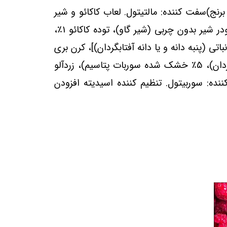
 دار (گلوتن) 10٪، آرد کام، رنده ذرت، آرد برنج)سفت کننده: مالتیتول. لعاب کاکائو و شیر
(شیر گاو) با طعم 15% [روغن گیاهی (کمل خرما)، آب پنیر (شیر گاو) پودر، شکر، پودر کاکائو کم چرب 6٪، پودر شیر بدون چربی (شیر گاو)، توده کاکائو 1٪،
 خشک منجمد 9.5٪، کشمش 5.6٪ [کشمش 99.5٪، روغن نباتی (پنبه دانه و یا دانه آفتابگردان)]، کرن بری
خشک برش خورده 5.6٪ [زغال اخته 51٪، شکر، روغن نباتی (دانه آفتابگردان)، 5٪ خشک شده (دانه آفتابگردان)، 5٪ خشک شده سوربات پتاسیم)، زردآلو
وب کننده: سوربیتول. تنظیم کننده اسیدیته افزودن