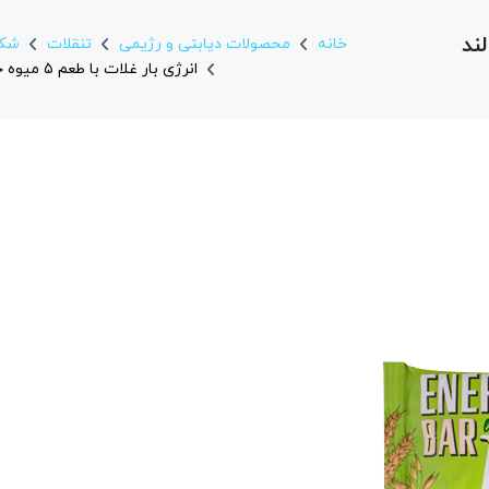
اکالند
خانه
محصولات دیابتی و رژیمی
تنقلات
شکل
انرژی بار غلات با طعم ۵ میوه خشک باکالند 40 گرمی