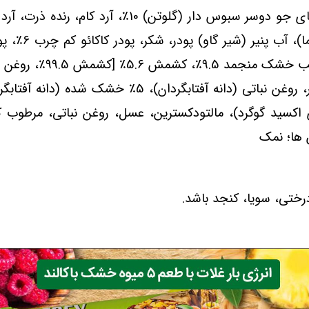
مواد تشکیل دهنده غلات 24% [پره های جو دوسر سبوس
4. طعم دهنده]، سیب
نگهدارنده: دی اکسید گوگرد)، مالتودکسترین، عسل، روغن نباتی، مرط
 ها؛ نمک
ختی، سویا، کنجد باشد.