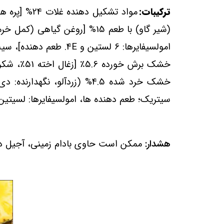
ترکیبات:
امولسیفایرها: 6 لستین و
E
خشک خرد شده 4.5% (زردآلو، 
سیتریک؛ طعم دهنده ها، امولسیفایرها: لسیتین
هشدار:
ممکن است حاوی بادام زمینی، آجیل در