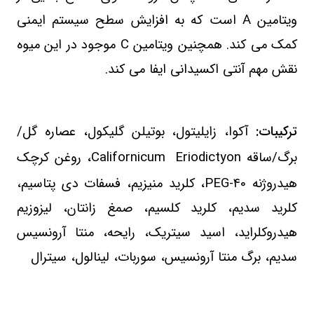
ویتامین
A
است که به افزایش سطح سیستم ایمنی
کمک می ‌کند. همچنین ویتامین
C
موجود در این میوه
نقش مهم آنتی ‌اکسیدانی ایفا می ‌کند.
ترکیبات:
آکوا، زایلیتول، بوتیلن گلیکول، عصاره گل/
برگ/ساقه
Eriodictyon
Californicum
، روغن کرچک
هیدروژنه
PEG-40
، کلرید منیزیم، فسفات دی پتاسیم،
کلرید سدیم، کلرید کلسیم، صمغ زانتان، لیزوزیم
هیدروکلراید، اسید سیتریک، رایحه، منتا آرونسیس
سدیم، برگ منتا آرونسیس، سوربات، لینالول، سیترال