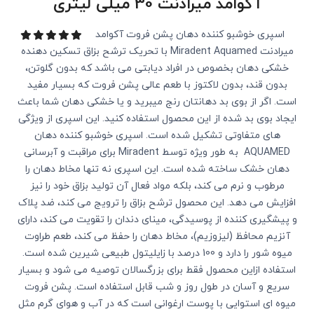
آکوامد میرادنت 30 میلی لیتری
اسپری خوشبو کننده دهان پشن فروت آکوامد
میرادنت Miradent Aquamed با تحریک ترشح بزاق تسکین دهنده
خشکی دهان بخصوص در افراد دیابتی می باشد که بدون گلوتن،
بدون قند، بدون لاکتوز با طعم عالی پشن فروت که بسیار مفید
است. اگر از بوی بد دهانتان رنج میبرید و یا خشکی دهان شما باعث
ایجاد بوی بد شده از این محصول استفاده کنید. این اسپری از ویژگی
های متفاوتی تشکیل شده است. اسپری خوشبو کننده دهان
AQUAMED به طور ویژه توسط Miradent برای مراقبت و آبرسانی
دهان خشک ساخته شده است. این اسپری نه تنها مخاط دهان را
مرطوب و نرم می کند، بلکه مواد فعال آن تولید بزاق خود را نیز
افزایش می دهد. این محصول ترشح بزاق را ترویج می کند، ضد پلاک
و پیشگیری کننده از پوسیدگی، مینای دندان را تقویت می کند، دارای
آنزیم محافظ (لیزوزیم)، مخاط دهان را حفظ می کند، طعم طراوت
میوه شور را دارد و 100 درصد با زایلیتول طبیعی شیرین شده است.
استفاده ازاین محصول فقط برای بزرگسالان توصیه می شود و بسیار
سریع و آسان در طول روز و شب قابل استفاده است. پشن فروت
میوه ‌ای استوایی با پوست ارغوانی است که در آب‌ و هوای گرم مثل