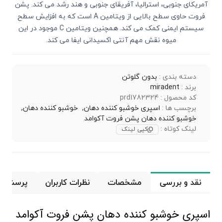
آمریکای جنوبی، استرالیا، آفریقای جنوبی و هند رشد می ‌کند. پشن
فروت حاوی سطح بالایی از ویتامین A است که به افزایش سطح
سیستم ایمنی کمک می ‌کند. همچنین ویتامین C موجود در این
میوه نقش مهم آنتی ‌اکسیدانی ایفا می ‌کند.
دسته بندی :
بدون گلوتن
برند :
miradent
کد محصول : prd1782324
برچسب ها :
اسپری خوشبو کننده دهان,
خوشبو کننده دهان,
خوشبو کننده دهان پشن فروت آکوامد
لینک کوتاه :
کپی لینک
نقد و بررسی
مشخصات
نظرات کاربران
پرسش و 
اسپری خوشبو کننده دهان پشن فروت آکوامد