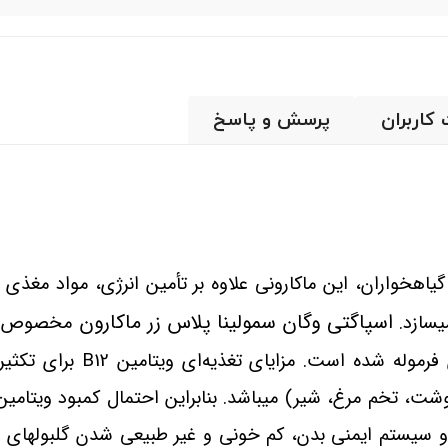
 کاربران
پرسش و پاسخ
یاهخواران، این ماکارونی علاوه بر تأمین انرژی، مواد مغذی
اسپاگتی وگان سمولینا پلاس زر ماکارون
ی
سازد.
مخصوص گیاه
رموله شده است. مزایای تغذیه‌
ای ویتامین
B12
برای تکثی
گوشت، تخم مرغ، شیر) می
باشد. بنابراین احتمال کمبود ویتامین
سیستم ایمنی بدن، کم خونی و غیر طبیعی شدن گلبول
های ق