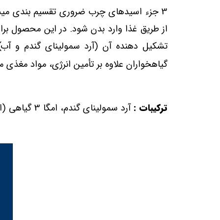
3 جزء اسیدهای چرب ضروری تقسیم بندی می
ش
از طریق غذا وارد بدن شود. در این محصول برای ایجاد امگا 3 با منشأ گیاهی از ت
تشکیل دهنده آن (آرد سمولینای گندم و آب)،
گیاهخواران علاوه بر تأمین انرژی، مواد مغذی مورد
ترکیبات :
آرد سمولینای گندم، امگا 3 گیاهی (اسید آلفا لینولنیک)، ویتامین