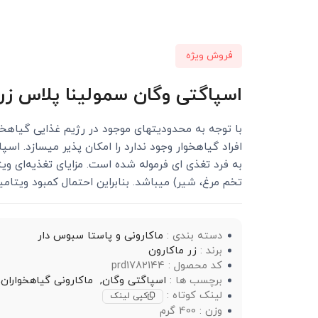
فروش ویژه
اسپاگتی وگان سمولینا پلاس زر ماکارو
با توجه به محدودیت‏های موجود در رژیم غذایی گیاهخوا
افراد گیاهخوار وجود ندارد را امکان پذیر می‏سازد. ا
تخم مرغ، شیر) می‏باشد. بنابراین احتمال کمبود ویتامین B12 در افراد وگان به شدت وجود د
دسته بندی :
ماکارونی و پاستا سبوس دار
برند :
زر ماکارون
کد محصول : prd1782144
برچسب ها :
اسپاگتی وگان,
ماکارونی گیاهخواران,
لینک کوتاه :
کپی لینک
وزن : 400 گرم