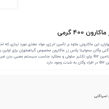
ن 400 گرمی
ران، این ماکارونی علاوه بر تأمین انرژی، مواد مغذی مورد نیازی که ا
سپاگتی وگان سمولینا پلاس زر ماکارون مخصوص گیاهخوران برای اولین بار
به فرد تغذی ای فرموله شده است. مزایای تغذیه‌‏ای ویتامین B12 برای تکثیر سلولی و عملکرد
ارد.
اسپاگتی