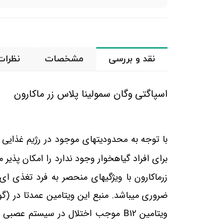
نقد و بررسی
مشخصات
نظرات
اسپاگتی وگان سمولینا پلاس زر ماکارون
با توجه به محدودیت
های موجود در رژیم غذایی گ
برای افراد گیاهخوار وجود ندارد را امکان پذیر م
زرماکارون با ویژگی
های منحصر به فرد تغذی ای ف
ضروری می
باشد. منبع این ویتامین عمدتا در (
ویتامین
B12
موجب اختلال در سیستم عصبی و 