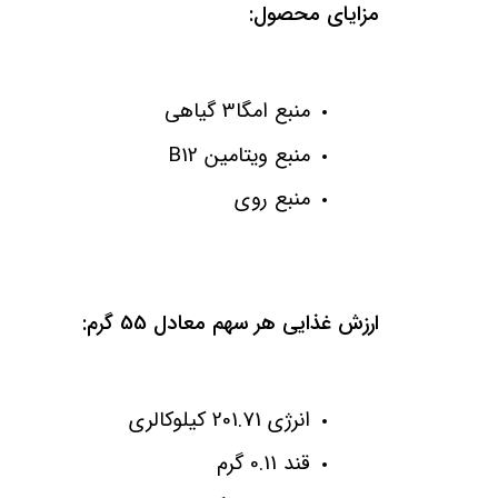
مزایای محصول:
منبع امگا3 گیاهی
منبع ویتامین
B12
منبع روی
ارزش غذایی هر سهم معادل 55 گرم:
انرژی 201.71 کیلوکالری
قند 0.11 گرم