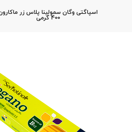
اسپاگتی وگان سمولینا پلاس زر ماکارون
400 گرمی