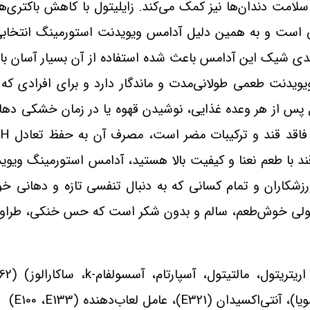
امت دندان‌ها نیز کمک می‌کند. زایلیتول با کاهش باکتری‌
ولی است و به همین دلیل آدامس ویویدنت استورمینگ انتخابی
بندی شیک این آدامس باعث شده استفاده از آن بسیار آسان باشد
یویدنت طعمی طولانی‌مدت و ماندگار دارد و برای افرادی 
 پس از هر وعده غذایی، نوشیدن قهوه یا در زمان خشکی دها
 فاقد قند و ترکیبات مضر است، مصرف آن به حفظ تعادل
pH
 قند با طعم نعنا و کیفیت بالا هستید، آدامس استورمینگ وی
رزشکاران و تمام کسانی که به دنبال تنفسی تازه و دهانی خوش‌
ولی خوش‌طعم، سالم و بدون شکر است که حس خنکی، طراوت و
اریتریتول، مالتیتول، آسپارتام، آسسولفام-
k
یا)، آنتی‌اکسیدان (
E321
)، عامل لعاب‌دهنده (
E133
،
E100
)