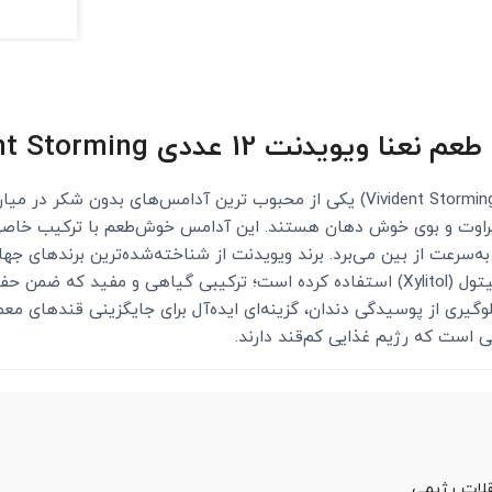
ت 12 عددی Vivident Storming
آدامس استورمینگ بدون قند با طعم نعنا ویویدنت (Vivident Storming) یکی از محبوب ‌ترین
طراوت و بوی خوش دهان هستند. این آدامس خوش‌طعم با ترکیب خاصی 
 به‌سرعت از بین می‌برد. برند ویویدنت از شناخته‌شده‌ترین برندهای ج
است و در این محصول نیز از شیرین‌کننده طبیعی زایلیتول (Xylitol) استفاده کرده است؛ ت
لوگیری از پوسیدگی دندان، گزینه‌ای ایده‌آل برای جایگزینی قندهای 
ی است که رژیم غذایی کم‌قند دارند.
قلات رژیمی