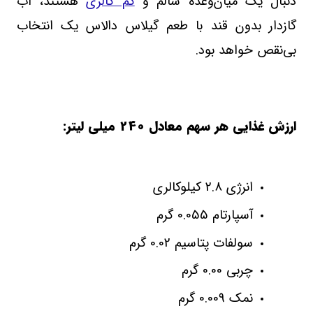
دنبال یک میان‌وعده سالم و
کم‌ کالری
هستند، آب
گازدار بدون قند با طعم گیلاس دالاس یک انتخاب
بی‌نقص خواهد بود.
ارزش غذایی هر سهم معادل 240 میلی لیتر:
انرژی 2.8 کیلوکالری
آسپارتام 0.055 گرم
سولفات پتاسیم 0.02 گرم
چربی 0.00 گرم
نمک 0.009 گرم